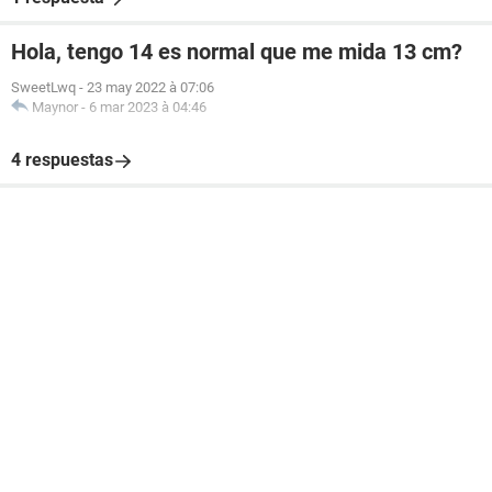
Hola, tengo 14 es normal que me mida 13 cm?
SweetLwq
-
23 may 2022 à 07:06
Maynor
-
6 mar 2023 à 04:46
4 respuestas