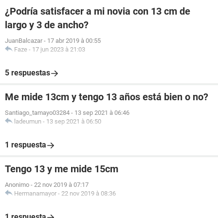
¿Podría satisfacer a mi novia con 13 cm de
largo y 3 de ancho?
JuanBalcazar
-
17 abr 2019 à 00:55
Faze
-
17 jun 2023 à 21:03
5 respuestas
Me mide 13cm y tengo 13 años está bien o no?
Santiago_tamayo03284
-
13 sep 2021 à 06:46
ladeumun
-
13 sep 2021 à 06:50
1 respuesta
Tengo 13 y me mide 15cm
Anonimo
-
22 nov 2019 à 07:17
Hermanamayor
-
22 nov 2019 à 08:36
1 respuesta