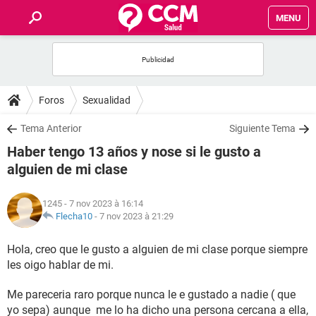
MENU
INICIO
FORUMS
Foros
Sexualidad
SALUD
Tema Anterior
Siguiente Tema
Haber tengo 13 años y nose si le gusto a
FAMILIA
alguien de mi clase
NUTRICIÓN
1245
- 7 nov 2023 à 16:14
Flecha10
-
7 nov 2023 à 21:29
BIENESTAR
Hola, creo que le gusto a alguien de mi clase porque siempre
les oigo hablar de mi.
SEXUALIDAD
Me pareceria raro porque nunca le e gustado a nadie ( que
GLOSARIO
yo sepa) aunque me lo ha dicho una persona cercana a ella,