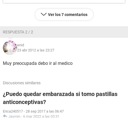
Ver los 7 comentarios
RESPUESTA 2 / 2
enid
23 abr 2012 a las 23:27
Muy preocupada debo ir al medico
Discusiones similares
¿Puedo quedar embarazada si tomo pastillas
anticonceptivas?
Erica240517
-
28 sep 2017 a las 06:47
Jasmin
-
6 mar 2022 a las 03:31