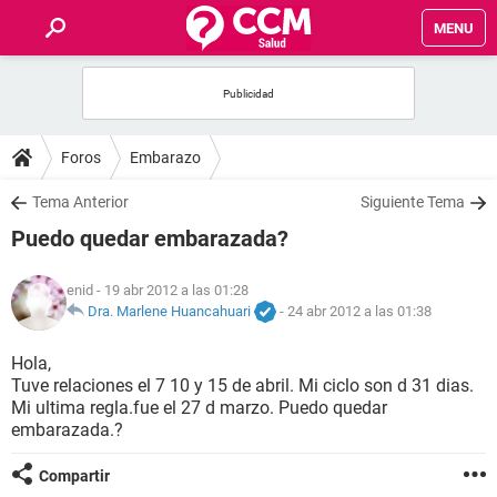
MENU
INICIO
FOROS
Foros
Embarazo
SALUD
Tema Anterior
Siguiente Tema
Puedo quedar embarazada?
FAMILIA
enid
- 19 abr 2012 a las 01:28
NUTRICIÓN
Dra. Marlene Huancahuari
-
24 abr 2012 a las 01:38
Hola,
BIENESTAR
Tuve relaciones el 7 10 y 15 de abril. Mi ciclo son d 31 dias.
Mi ultima regla.fue el 27 d marzo. Puedo quedar
SEXUALIDAD
embarazada.?
Compartir
GLOSARIO