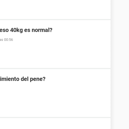
peso 40kg es normal?
as 00:56
cimiento del pene?