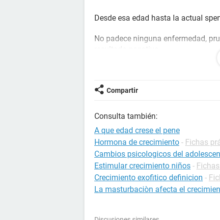
Desde esa edad hasta la actual spe
No padece ninguna enfermedad, prueb
resultado negativo.
Hay alguna posibilidad de que aún 
tratamiento..o por el contrario ya se
Compartir
Un saludo, gracias
Consulta también:
A que edad crese el pene
Hormona de crecimiento
-
Fichas prá
Cambios psicologicos del adolescen
Estimular crecimiento niños
-
Fichas
Crecimiento exofitico definicion
-
Fic
La masturbaciòn afecta el crecimie
Discusiones similares