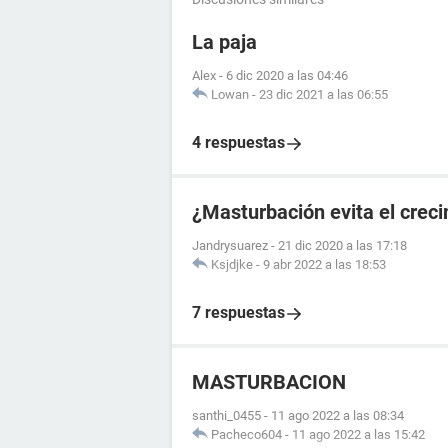
La paja
Alex
-
6 dic 2020 a las 04:46
Lowan
-
23 dic 2021 a las 06:55
4 respuestas
¿Masturbación evita el crec
Jandrysuarez
-
21 dic 2020 a las 17:18
Ksjdjke
-
9 abr 2022 a las 18:53
7 respuestas
MASTURBACION
santhi_0455
-
11 ago 2022 a las 08:34
Pacheco604
-
11 ago 2022 a las 15:42