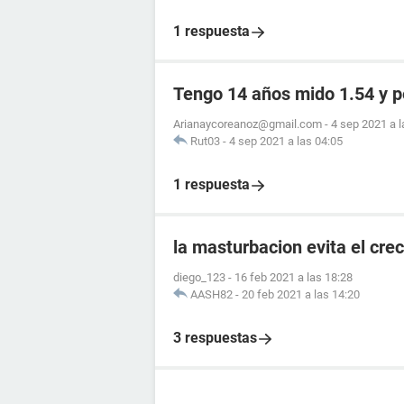
1 respuesta
Tengo 14 años mido 1.54 y 
Arianaycoreanoz@gmail.com
-
4 sep 2021 a l
Rut03
-
4 sep 2021 a las 04:05
1 respuesta
la masturbacion evita el cre
diego_123
-
16 feb 2021 a las 18:28
AASH82
-
20 feb 2021 a las 14:20
3 respuestas