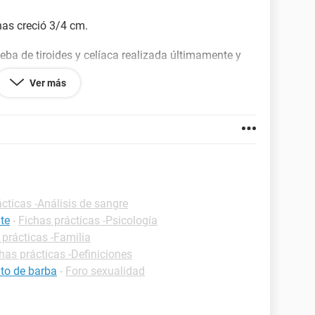
nas creció 3/4 cm.
a de tiroides y celíaca realizada últimamente y
Ver más
pueda aumentar de talla, o algún estimulante/
 supone que llegó al final de crecimiento, ??
cticas -Análisis de sangre
te
-
Fichas prácticas -Psicología
 prácticas -Familia
has prácticas -Definiciones
nto de barba
-
Foro sexualidad