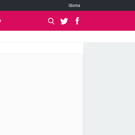
Idioma
O