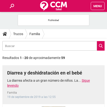
MENU
INICIO
FOROS
Trucos
Familia
SALUD
FAMILIA
Resultados
1 - 20
de aproximadamente
59
NUTRICIÓN
Diarrea y deshidratación en el bebé
BIENESTAR
La diarrea afecta a un gran número de niños. La...
Sigue
leyendo
SEXUALIDAD
Familia
19 de septiembre de 2019 a las 12:55
GLOSARIO