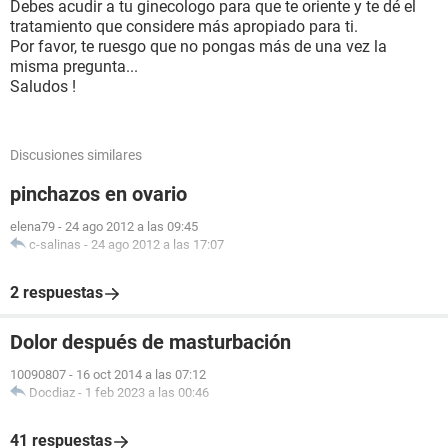
Debes acudir a tu ginecologo para que te oriente y te dé el
tratamiento que considere más apropiado para ti.
Por favor, te ruesgo que no pongas más de una vez la
misma pregunta...
Saludos !
Discusiones similares
pinchazos en ovario
elena79
-
24 ago 2012 a las 09:45
c-salinas
-
24 ago 2012 a las 17:07
2 respuestas
Dolor después de masturbación
10090807
-
16 oct 2014 a las 07:12
Docdiaz
-
1 feb 2023 a las 00:46
41 respuestas