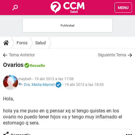
MENU
INICIO
FOROS
Foros
Salud
SALUD
Tema Anterior
Siguiente Tema
Ovarios
Resuelto
FAMILIA
maybeli
- 19 abr 2012 a las 17:08
NUTRICIÓN
Dra. Marta Marnet
-
19 abr 2012 a las 18:43
Hola,
BIENESTAR
hola ya me puso en q pensar xq si tengo quistes en los
SEXUALIDAD
ovario no puedo tener hijos va y tengo muy inflamado el
estomago q sera.
GLOSARIO