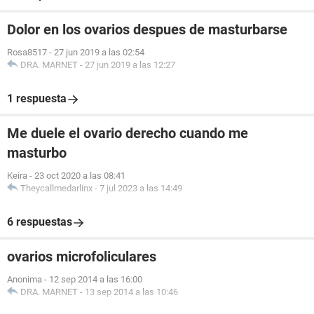
Dolor en los ovarios despues de masturbarse
Rosa8517
-
27 jun 2019 a las 02:54
DRA. MARNET
-
27 jun 2019 a las 12:27
1 respuesta
Me duele el ovario derecho cuando me
masturbo
Keira
-
23 oct 2020 a las 08:41
Theycallmedarlinx
-
7 jul 2023 a las 14:49
6 respuestas
ovarios microfoliculares
Anonima
-
12 sep 2014 a las 16:00
DRA. MARNET
-
13 sep 2014 a las 10:46