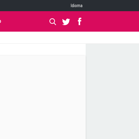
Idioma
O