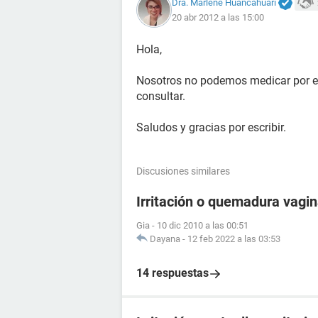
Dra. Marlene Huancahuari
20 abr 2012 a las 15:00
Hola,
Nosotros no podemos medicar por es
consultar.
Saludos y gracias por escribir.
Discusiones similares
Irritación o quemadura vagin
Gia
-
10 dic 2010 a las 00:51
Dayana
-
12 feb 2022 a las 03:53
14 respuestas