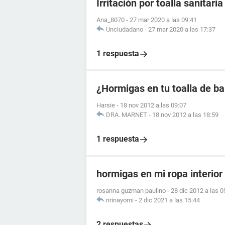
Irritación por toalla sanitaria
Ana_8070
-
27 mar 2020 a las 09:41
Unciudadano
-
27 mar 2020 a las 17:37
1 respuesta
¿Hormigas en tu toalla de b
Harsie
-
18 nov 2012 a las 09:07
DRA. MARNET
-
18 nov 2012 a las 18:59
1 respuesta
hormigas en mi ropa interior
rosanna guzman paulino
-
28 dic 2012 a las 0
ririnayomi
-
2 dic 2021 a las 15:44
2 respuestas