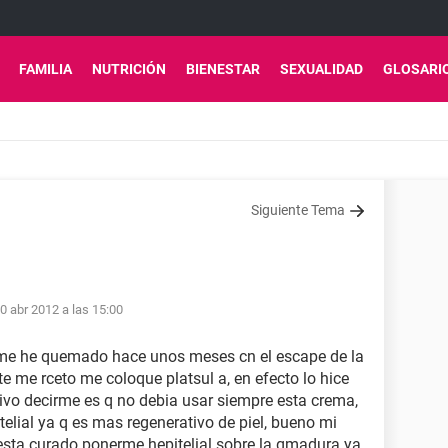
FAMILIA
NUTRICIÓN
BIENESTAR
SEXUALIDAD
GLOSARI
Siguiente Tema
0 abr 2012 a las 15:00
, me he quemado hace unos meses cn el escape de la
te me rceto me coloque platsul a, en efecto lo hice
vivo decirme es q no debia usar siempre esta crema,
elial ya q es mas regenerativo de piel, bueno mi
esta curado ponerme hepitelial sobre la qmadura ya