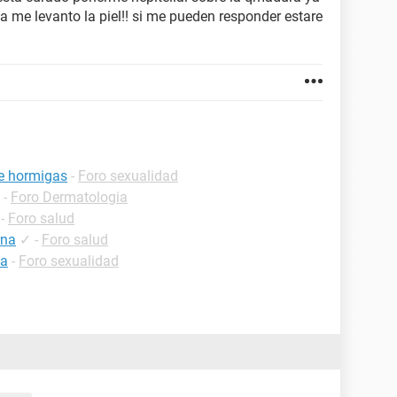
ta me levanto la piel!! si me pueden responder estare
de hormigas
-
Foro sexualidad
-
Foro Dermatologia
-
Foro salud
rna
✓
-
Foro salud
ia
-
Foro sexualidad