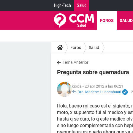
High-Tech
Salud
FOROS
SALUD
Foros
Salud
Tema Anterior
Pregunta sobre quemadura
kioxia
- 20 abr 2012 a las 06:21
Dra. Marlene Huancahuari
-
2
Hola, bueno mi caso esl el sigiente
moto, x supuersto fui al medico y es
hasta q se curo, lo q este medico ol
sino luego complementarla con hepit
pregunta es es puedo ahora que ya 