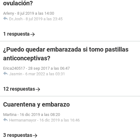
ovulación?
Arleny
-
8 jul 2019 a las 14:00
Dr.Josh
-
8 jul 2019 a las 23:45
1 respuesta
¿Puedo quedar embarazada si tomo pastillas
anticonceptivas?
Erica240517
-
28 sep 2017 a las 06:47
Jasmin
-
6 mar 2022 a las 03:31
12 respuestas
Cuarentena y embarazo
Martina
-
16 dic 2019 a las 08:20
Hermanamayor
-
16 dic 2019 a las 16:46
3 respuestas