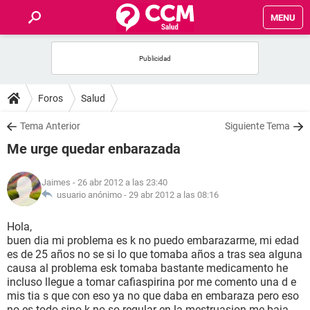
MENU
INICIO
FOROS
Foros
Salud
SALUD
Tema Anterior
Siguiente Tema
Me urge quedar enbarazada
FAMILIA
Jaimes
- 26 abr 2012 a las 23:40
NUTRICIÓN
usuario anónimo -
29 abr 2012 a las 08:16
Hola,
BIENESTAR
buen dia mi problema es k no puedo embarazarme, mi edad
es de 25 años no se si lo que tomaba años a tras sea alguna
SEXUALIDAD
causa al problema esk tomaba bastante medicamento he
incluso llegue a tomar cafiaspirina por me comento una d e
mis tia s que con eso ya no que daba en embaraza pero eso
GLOSARIO
no es todo sino k no so regular en la mestruasion me baja