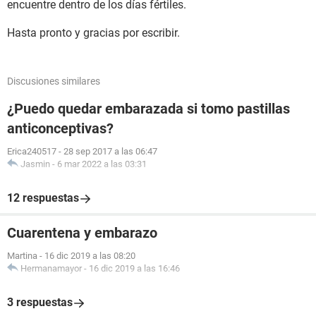
encuentre dentro de los días fértiles.
Hasta pronto y gracias por escribir.
Discusiones similares
¿Puedo quedar embarazada si tomo pastillas
anticonceptivas?
Erica240517
-
28 sep 2017 a las 06:47
Jasmin
-
6 mar 2022 a las 03:31
12 respuestas
Cuarentena y embarazo
Martina
-
16 dic 2019 a las 08:20
Hermanamayor
-
16 dic 2019 a las 16:46
3 respuestas