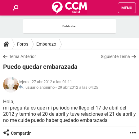
MENU
INICIO
FOROS
Foros
Embarazo
SALUD
Tema Anterior
Siguiente Tema
Puedo quedar embarazada
FAMILIA
tejero
- 27 abr 2012 a las 01:11
NUTRICIÓN
usuario anónimo -
29 abr 2012 a las 04:25
Hola,
BIENESTAR
mi pregunta es que mi periodo me llego el 17 de abril del
2012 y termino el 20 de abril y tuve relaciones el 21 de abril y
SEXUALIDAD
no me cuide puedo haber quedado embarazada
Compartir
GLOSARIO