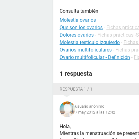
Consulta también:
Molestia ovarios
Que son los ovarios
-
Fichas práctic
Dolores ovarios
-
Fichas prácticas -
Molestia testiculo izquierdo
-
Fichas
Ovarios multifoliculares
-
Fichas prá
Ovario multifolicular - Definición
-
Fi
1 respuesta
RESPUESTA 1 / 1
usuario anónimo
7 may 2012 a las 12:42
Hola,
Mientras la menstruación se presen