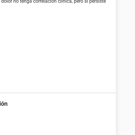
 dolor no tenga correlación clínica, pero si persiste
ión