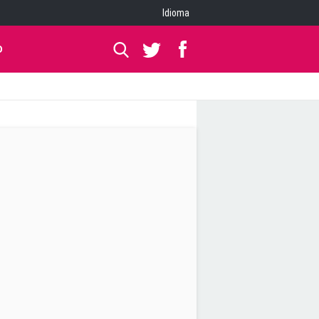
Idioma
O