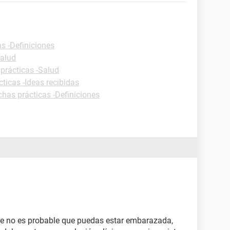
as -Definiciones
Salud
 prácticas -Salud
cticas -Ideas recibidas
chas prácticas -Definiciones
te no es probable que puedas estar embarazada,