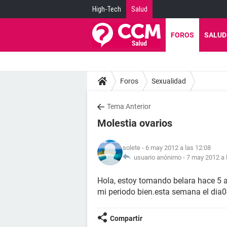
High-Tech
Salud
FOROS
SALUD
Foros
Sexualidad
Tema Anterior
Molestia ovarios
solete
- 6 may 2012 a las 12:08
usuario anónimo -
7 may 2012 a 
Hola, estoy tomando belara hace 5 a
mi periodo bien.esta semana el dia
Compartir