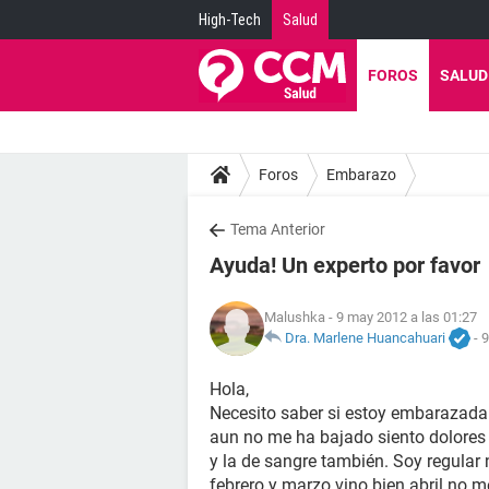
High-Tech
Salud
FOROS
SALUD
Foros
Embarazo
Tema Anterior
Ayuda! Un experto por favor
Malushka
- 9 may 2012 a las 01:27
Dra. Marlene Huancahuari
-
9
Hola,
Necesito saber si estoy embarazada
aun no me ha bajado siento dolores
y la de sangre también. Soy regular
febrero y marzo vino bien abril no me