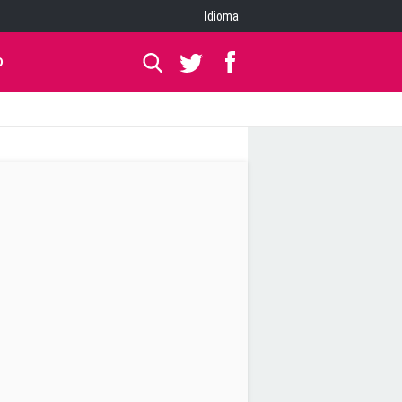
Idioma
O