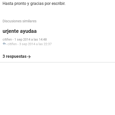
Hasta pronto y gracias por escribir.
Discusiones similares
urjente ayudaa
citifen
-
1 sep 2014 a las 14:48
citifen
-
3 sep 2014 a las 22:37
3 respuestas