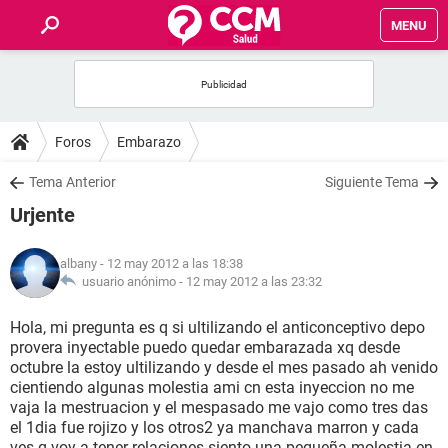
MENU
INICIO
FOROS
Foros
Embarazo
SALUD
Tema Anterior
Siguiente Tema
Urjente
FAMILIA
albany
- 12 may 2012 a las 18:38
NUTRICIÓN
usuario anónimo -
12 may 2012 a las 23:32
Hola, mi pregunta es q si ultilizando el anticonceptivo depo
BIENESTAR
provera inyectable puedo quedar embarazada xq desde
octubre la estoy ultilizando y desde el mes pasado ah venido
SEXUALIDAD
cientiendo algunas molestia ami cn esta inyeccion no me
vaja la mestruacion y el mespasado me vajo como tres das
el 1dia fue rojizo y los otros2 ya manchava marron y cada
GLOSARIO
ves q voy a tener relaciones siento una pequeña molestia en