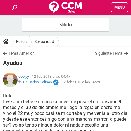
MENU
INICIO
FOROS
Foros
Sexualidad
SALUD
Tema Anterior
Siguiente Tema
Ayudaa
FAMILIA
looolyy
- 12 feb 2013 a las 04:47
NUTRICIÓN
Dr. Carlos Salinas
-
12 feb 2013 a las 16:29
Hola,
BIENESTAR
tuve a mi bebe en marzo al mes me puse el diu.pasaron 9
meses y el 30 de diciembre me llego la regla en enero me
SEXUALIDAD
vino el 22 muy poco casi se m cortaba y me venia al otro dia
y desde ese entonces sigo con una mancha marron q puede
ser? yo no tengo ningun dolor ni nada.necesito una
GLOSARIO
respuesta urgente desde ya muchas gracias