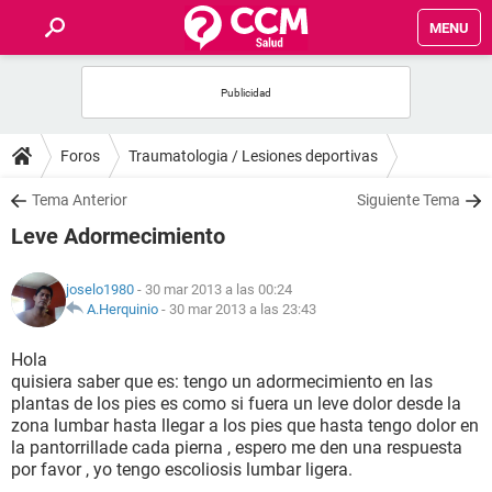
MENU
INICIO
FOROS
Foros
Traumatologia / Lesiones deportivas
SALUD
Tema Anterior
Siguiente Tema
Leve Adormecimiento
FAMILIA
joselo1980
- 30 mar 2013 a las 00:24
NUTRICIÓN
A.Herquinio
-
30 mar 2013 a las 23:43
Hola
BIENESTAR
quisiera saber que es: tengo un adormecimiento en las
plantas de los pies es como si fuera un leve dolor desde la
SEXUALIDAD
zona lumbar hasta llegar a los pies que hasta tengo dolor en
la pantorrillade cada pierna , espero me den una respuesta
por favor , yo tengo escoliosis lumbar ligera.
GLOSARIO