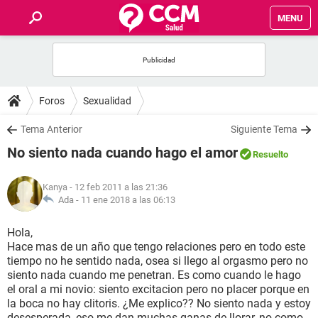
MENU
INICIO
FOROS
Foros
Sexualidad
SALUD
Tema Anterior
Siguiente Tema
No siento nada cuando hago el amor
Resuelto
FAMILIA
Kanya
- 12 feb 2011 a las 21:36
NUTRICIÓN
Ada -
11 ene 2018 a las 06:13
Hola,
BIENESTAR
Hace mas de un año que tengo relaciones pero en todo este
tiempo no he sentido nada, osea si llego al orgasmo pero no
SEXUALIDAD
siento nada cuando me penetran. Es como cuando le hago
el oral a mi novio: siento excitacion pero no placer porque en
la boca no hay clitoris. ¿Me explico?? No siento nada y estoy
GLOSARIO
desesperada, eso me dan muchas ganas de llorar, no como,