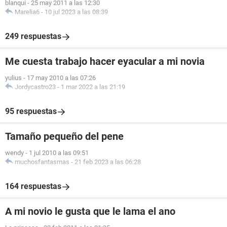
blanqui
-
25 may 2011 a las 12:30
Marelia6
-
10 jul 2023 a las 08:39
249 respuestas
Me cuesta trabajo hacer eyacular a mi novia
yulius
-
17 may 2010 a las 07:26
Jordycastro23
-
1 mar 2022 a las 21:19
95 respuestas
Tamaño pequeño del pene
wendy
-
1 jul 2010 a las 09:51
muchosfantasmas
-
21 feb 2023 a las 06:28
164 respuestas
A mi novio le gusta que le lama el ano