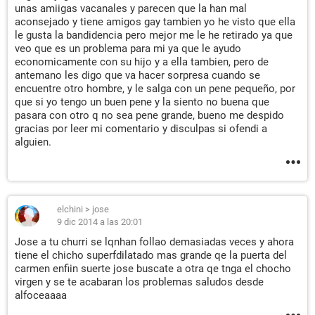
unas amiigas vacanales y parecen que la han mal
aconsejado y tiene amigos gay tambien yo he visto que ella
le gusta la bandidencia pero mejor me le he retirado ya que
veo que es un problema para mi ya que le ayudo
economicamente con su hijo y a ella tambien, pero de
antemano les digo que va hacer sorpresa cuando se
encuentre otro hombre, y le salga con un pene pequeño, por
que si yo tengo un buen pene y la siento no buena que
pasara con otro q no sea pene grande, bueno me despido
gracias por leer mi comentario y disculpas si ofendi a
alguien.
elchini
>
jose
9 dic 2014 a las 20:01
Jose a tu churri se lqnhan follao demasiadas veces y ahora
tiene el chicho superfdilatado mas grande qe la puerta del
carmen enfiin suerte jose buscate a otra qe tnga el chocho
virgen y se te acabaran los problemas saludos desde
alfoceaaaa