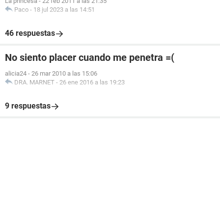
La princesa
-
22 feb 2011 a las 21:35
Paco
-
18 jul 2023 a las 14:51
46 respuestas
No siento placer cuando me penetra =(
alicia24
-
26 mar 2010 a las 15:06
DRA. MARNET
-
26 ene 2016 a las 19:23
9 respuestas