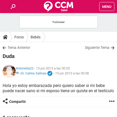
MENU
INICIO
FOROS
Foros
Bebés
SALUD
Tema Anterior
Siguiente Tema
Duda
FAMILIA
Antonieta22
- 15 jun 2013 a las 00:25
NUTRICIÓN
Dr. Carlos Salinas
-
15 jun 2013 a las 00:58
Hola yo estoy embarazada pero quiero saber si mi bebe
BIENESTAR
puede nacer sano si mi esposo tiene un quiste en el testículo
SEXUALIDAD
Compartir
GLOSARIO