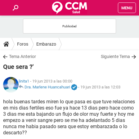
MENU
INICIO
FOROS
Foros
Embarazo
SALUD
Tema Anterior
Siguiente Tema
Que sera ?'
FAMILIA
linita1
- 19 jun 2013 a las 00:00
NUTRICIÓN
Dra. Marlene Huancahuari
-
19 jun 2013 a las 12:03
hola buenas tardes miren lo que pasa es que tuve relaciones
BIENESTAR
en mis dias fertiles eso fue ya hace 13 dias pero hace como
3 dias me esta bajando un flujo de olor muy fuerte y hoy me
SEXUALIDAD
empezo a venir sangre pero se me ha adelantado 5 dias
nunca me habia pasado sera que estoy embarazada o lo
descarto??
GLOSARIO