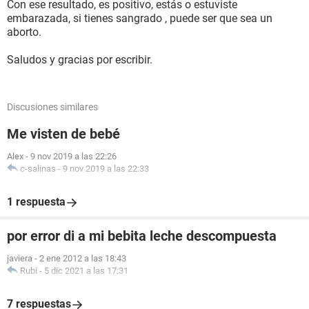
Con ese resultado, es positivo, estás o estuviste
embarazada, si tienes sangrado , puede ser que sea un
aborto.
Saludos y gracias por escribir.
Discusiones similares
Me visten de bebé
Alex
-
9 nov 2019 a las 22:26
c-salinas
-
9 nov 2019 a las 22:33
1 respuesta
por error di a mi bebita leche descompuesta
javiera
-
2 ene 2012 a las 18:43
Rubi
-
5 dic 2021 a las 17:31
7 respuestas