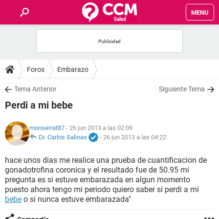
MENU
INICIO
FOROS
Foros
Embarazo
SALUD
Tema Anterior
Siguiente Tema
Perdi a mi bebe
FAMILIA
monserrat87
- 26 jun 2013 a las 02:09
NUTRICIÓN
Dr. Carlos Salinas
-
26 jun 2013 a las 04:22
hace unos dias me realice una prueba de cuantificacion de
BIENESTAR
gonadotrofina coronica y el resultado fue de 50.95 mi
pregunta es si estuve embarazada en algun momento
SEXUALIDAD
puesto ahora tengo mi periodo quiero saber si perdi a mi
bebe
o si nunca estuve embarazada"
GLOSARIO