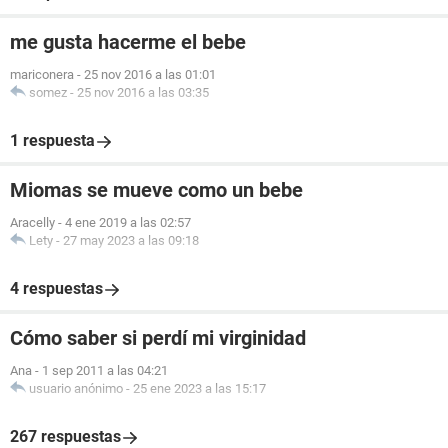
me gusta hacerme el bebe
mariconera
-
25 nov 2016 a las 01:01
somez
-
25 nov 2016 a las 03:35
1 respuesta
Miomas se mueve como un bebe
Aracelly
-
4 ene 2019 a las 02:57
Lety
-
27 may 2023 a las 09:18
4 respuestas
Cómo saber si perdí mi virginidad
Ana
-
1 sep 2011 a las 04:21
usuario anónimo
-
25 ene 2023 a las 15:17
267 respuestas