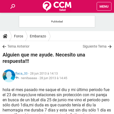
MENU
INICIO
FORUMS
Foros
Embarazo
SALUD
Tema Anterior
Siguiente Tema
Alguien que me ayude. Necesito una
FAMILIA
respuesta!!!
NUTRICIÓN
flaca_33
- 28 jun 2013 à 14:13
nenitaaaaa -
28 jun 2013 à 14:45
BIENESTAR
hola el mes pasado me saque el diu y mi último periodo fue
el 23 de mayo,tuve relaciones sin protección con mi pareja
SEXUALIDAD
en busca de un bb,el día 25 de junio me vino el periodo pero
sólo duró 1día,mi duda es que cuando tenía el diu la
hemorragia me duraba 7 días y esta vez sin diu sólo 1 día es
GLOSARIO