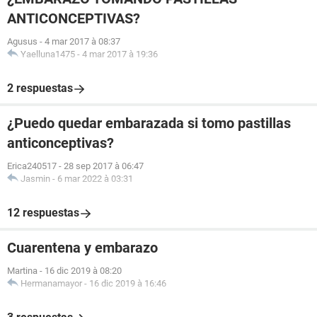
ANTICONCEPTIVAS?
Agusus
-
4 mar 2017 à 08:37
Yaelluna1475
-
4 mar 2017 à 19:36
2 respuestas
¿Puedo quedar embarazada si tomo pastillas
anticonceptivas?
Erica240517
-
28 sep 2017 à 06:47
Jasmin
-
6 mar 2022 à 03:31
12 respuestas
Cuarentena y embarazo
Martina
-
16 dic 2019 à 08:20
Hermanamayor
-
16 dic 2019 à 16:46