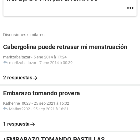
Discusiones similares
Cabergolina puede retrasar mi menstruación
maritzabaltazar
-
5 ene 2014 à 17:24
maritzabaltazar
-
7 ene 2014 à 00:39
2 respuestas
Embarazo tomando provera
Katherine_0023
-
25 sep 2021 à 16:02
Matias2202
-
25 sep 2021 à 16:31
1 respuesta
¿EMBARAZO TOMANDO PASTILLAS