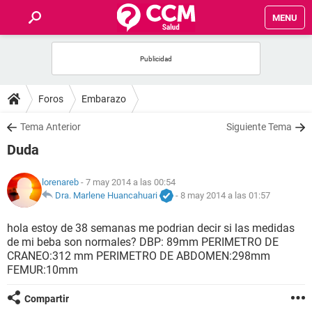
MENU
INICIO
FOROS
Foros
Embarazo
SALUD
Tema Anterior
Siguiente Tema
Duda
FAMILIA
lorenareb
- 7 may 2014 a las 00:54
NUTRICIÓN
Dra. Marlene Huancahuari
-
8 may 2014 a las 01:57
hola estoy de 38 semanas me podrian decir si las medidas
BIENESTAR
de mi beba son normales? DBP: 89mm PERIMETRO DE
CRANEO:312 mm PERIMETRO DE ABDOMEN:298mm
SEXUALIDAD
FEMUR:10mm
Compartir
GLOSARIO