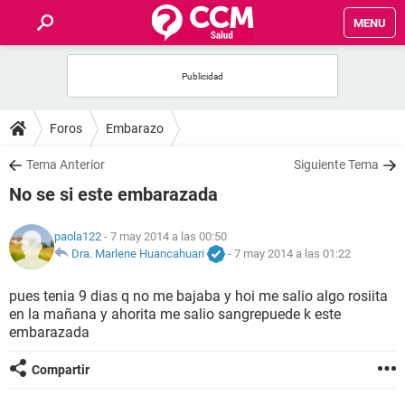
MENU
INICIO
FOROS
Foros
Embarazo
SALUD
Tema Anterior
Siguiente Tema
No se si este embarazada
FAMILIA
paola122
- 7 may 2014 a las 00:50
NUTRICIÓN
Dra. Marlene Huancahuari
-
7 may 2014 a las 01:22
pues tenia 9 dias q no me bajaba y hoi me salio algo rosiita
BIENESTAR
en la mañana y ahorita me salio sangrepuede k este
embarazada
SEXUALIDAD
Compartir
GLOSARIO