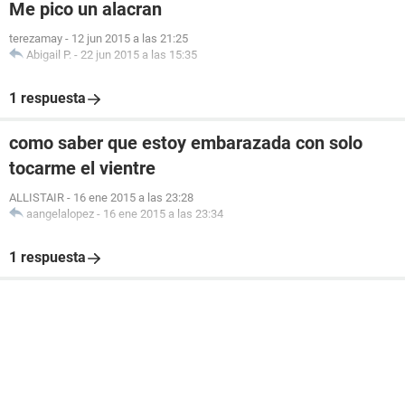
Me pico un alacran
terezamay
-
12 jun 2015 a las 21:25
Abigail P.
-
22 jun 2015 a las 15:35
1 respuesta
como saber que estoy embarazada con solo
tocarme el vientre
ALLISTAIR
-
16 ene 2015 a las 23:28
aangelalopez
-
16 ene 2015 a las 23:34
1 respuesta