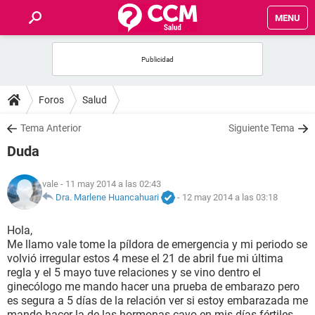
MENU
INICIO
FOROS
Foros
Salud
SALUD
Tema Anterior
Siguiente Tema
Duda
FAMILIA
vale
- 11 may 2014 a las 02:43
NUTRICIÓN
Dra. Marlene Huancahuari
-
12 may 2014 a las 03:18
Hola,
BIENESTAR
Me llamo vale tome la píldora de emergencia y mi periodo se
volvió irregular estos 4 mese el 21 de abril fue mi última
SEXUALIDAD
regla y el 5 mayo tuve relaciones y se vino dentro el
ginecólogo me mando hacer una prueba de embarazo pero
es segura a 5 días de la relación ver si estoy embarazada me
GLOSARIO
mando hacer la de las hormonas cayo en mis días fértiles