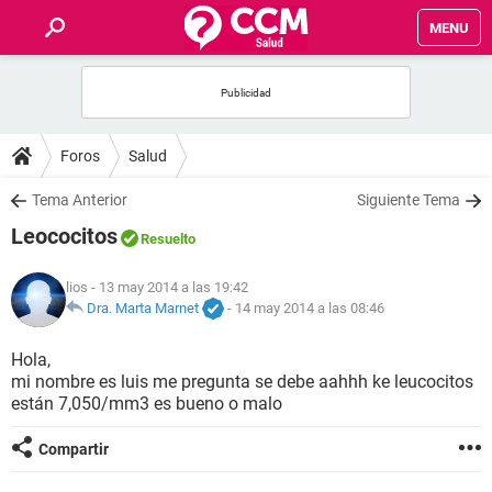
MENU
INICIO
FOROS
Foros
Salud
SALUD
Tema Anterior
Siguiente Tema
Leococitos
Resuelto
FAMILIA
lios
- 13 may 2014 a las 19:42
NUTRICIÓN
Dra. Marta Marnet
-
14 may 2014 a las 08:46
Hola,
BIENESTAR
mi nombre es luis me pregunta se debe aahhh ke leucocitos
están 7,050/mm3 es bueno o malo
SEXUALIDAD
Compartir
GLOSARIO