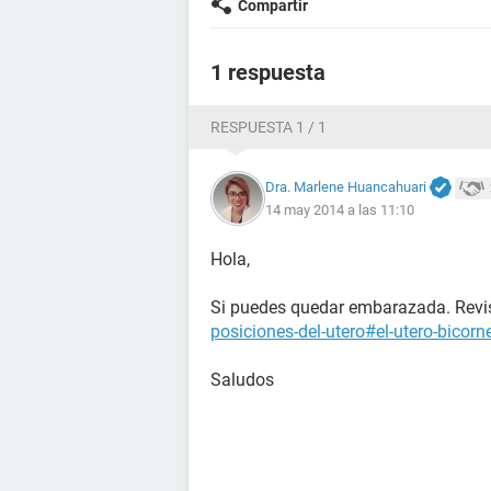
Compartir
1 respuesta
RESPUESTA 1 / 1
Dra. Marlene Huancahuari
14 may 2014 a las 11:10
Hola,
Si puedes quedar embarazada. Revis
posiciones-del-utero#el-utero-bicorn
Saludos