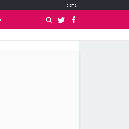
Idioma
O