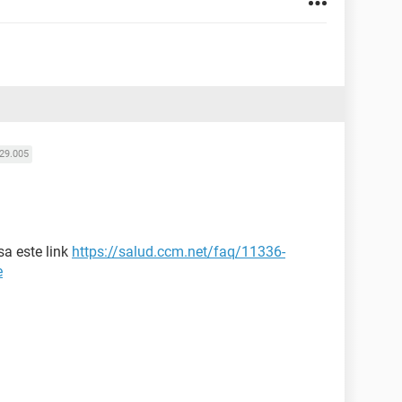
29.005
a este link
https://salud.ccm.net/faq/11336-
e