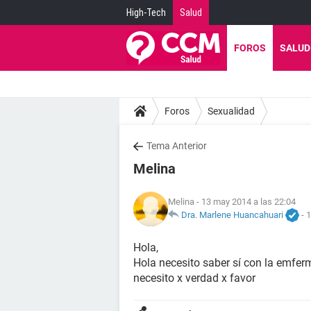
High-Tech
Salud
FOROS
SALUD
Foros
Sexualidad
Tema Anterior
Melina
Melina
- 13 may 2014 a las 22:04
Dra. Marlene Huancahuari
-
1
Hola,
Hola necesito saber sí con la emfer
necesito x verdad x favor