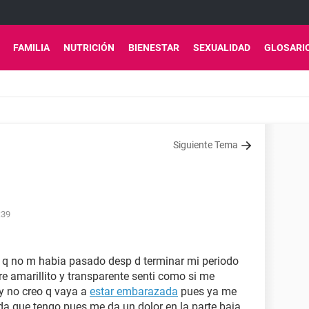
FAMILIA
NUTRICIÓN
BIENESTAR
SEXUALIDAD
GLOSARI
Siguiente Tema
:39
 q no m habia pasado desp d terminar mi periodo
re amarillito y transparente senti como si me
 y no creo q vaya a
estar embarazada
pues ya me
uda que tengo pues me da un dolor en la parte baja