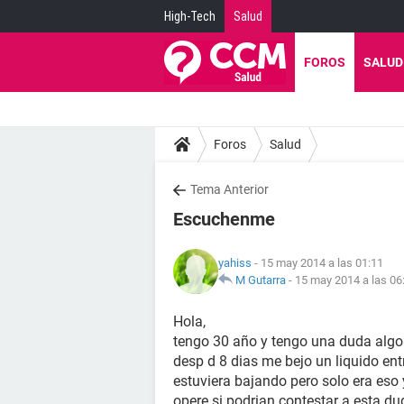
High-Tech
Salud
FOROS
SALUD
Foros
Salud
Tema Anterior
Escuchenme
yahiss
- 15 may 2014 a las 01:11
M Gutarra
-
15 may 2014 a las 06
Hola,
tengo 30 año y tengo una duda algo
desp d 8 dias me bejo un liquido ent
estuviera bajando pero solo era eso
opere si podrian contestar a esta d