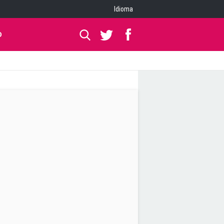
Idioma
O