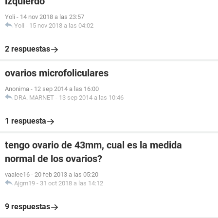
izquierdo
Yoli
-
14 nov 2018 a las 23:57
Yoli
-
15 nov 2018 a las 04:02
2 respuestas
ovarios microfoliculares
Anonima
-
12 sep 2014 a las 16:00
DRA. MARNET
-
13 sep 2014 a las 10:46
1 respuesta
tengo ovario de 43mm, cual es la medida
normal de los ovarios?
vaalee16
-
20 feb 2013 a las 05:20
Ajgm19
-
31 oct 2018 a las 14:12
9 respuestas