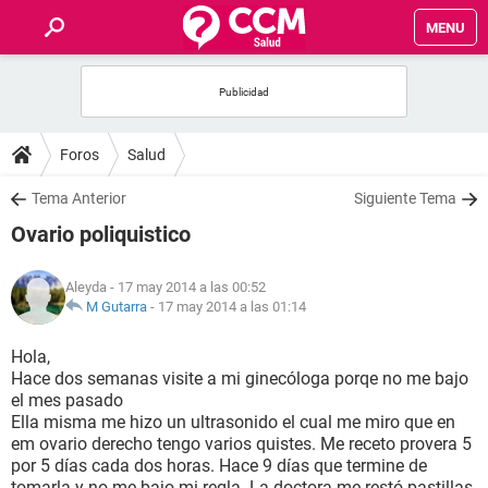
MENU
INICIO
FOROS
Foros
Salud
SALUD
Tema Anterior
Siguiente Tema
Ovario poliquistico
FAMILIA
Aleyda
- 17 may 2014 a las 00:52
NUTRICIÓN
M Gutarra
-
17 may 2014 a las 01:14
Hola,
BIENESTAR
Hace dos semanas visite a mi ginecóloga porqe no me bajo
el mes pasado
SEXUALIDAD
Ella misma me hizo un ultrasonido el cual me miro que en
em ovario derecho tengo varios quistes. Me receto provera 5
por 5 días cada dos horas. Hace 9 días que termine de
GLOSARIO
tomarla y no me bajo mi regla. La doctora me restó pastillas