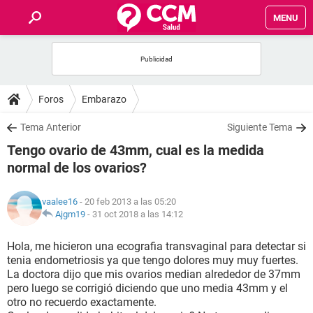
MENU
INICIO
FOROS
Foros
Embarazo
SALUD
Tema Anterior
Siguiente Tema
Tengo ovario de 43mm, cual es la medida
FAMILIA
normal de los ovarios?
NUTRICIÓN
vaalee16
- 20 feb 2013 a las 05:20
Ajgm19
-
31 oct 2018 a las 14:12
BIENESTAR
Hola, me hicieron una ecografia transvaginal para detectar si
tenia endometriosis ya que tengo dolores muy muy fuertes.
SEXUALIDAD
La doctora dijo que mis ovarios median alrededor de 37mm
pero luego se corrigió diciendo que uno media 43mm y el
otro no recuerdo exactamente.
GLOSARIO