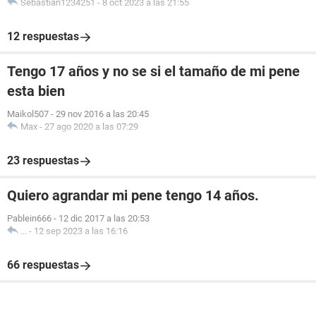
Sebastian1234251
-
8 oct 2023 a las 21:55
12 respuestas
Tengo 17 años y no se si el tamaño de mi pene
esta bien
Maikol507
-
29 nov 2016 a las 20:45
Max
-
27 ago 2020 a las 07:29
23 respuestas
Quiero agrandar mi pene tengo 14 años.
Pablein666
-
12 dic 2017 a las 20:53
...
-
12 sep 2023 a las 16:16
66 respuestas