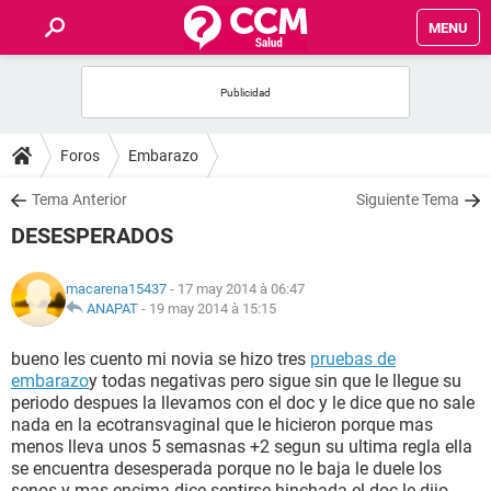
MENU
INICIO
FORUMS
Foros
Embarazo
SALUD
Tema Anterior
Siguiente Tema
DESESPERADOS
FAMILIA
macarena15437
- 17 may 2014 à 06:47
NUTRICIÓN
ANAPAT
-
19 may 2014 à 15:15
bueno les cuento mi novia se hizo tres
pruebas de
BIENESTAR
embarazo
y todas negativas pero sigue sin que le llegue su
periodo despues la llevamos con el doc y le dice que no sale
SEXUALIDAD
nada en la ecotransvaginal que le hicieron porque mas
menos lleva unos 5 semasnas +2 segun su ultima regla ella
se encuentra desesperada porque no le baja le duele los
GLOSARIO
senos y mas encima dice sentirse hinchada el doc le dijo