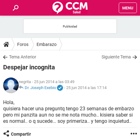
MENU
INICIO
FOROS
Foros
Embarazo
SALUD
Tema Anterior
Siguiente Tema
Despejar incognita
FAMILIA
negrita
- 25 jun 2014 a las 03:49
NUTRICIÓN
Dr. Joseph Exebio
-
25 jun 2014 a las 17:14
Hola,
BIENESTAR
quisiera hacer una preguntq tengo 23 semanas de embarzo
pero mi panzita aun no se me nota mucho.. kisiera saber si
SEXUALIDAD
es normal.. o q sucede... soy primeriza.. y tengo inquietud..
Compartir
GLOSARIO