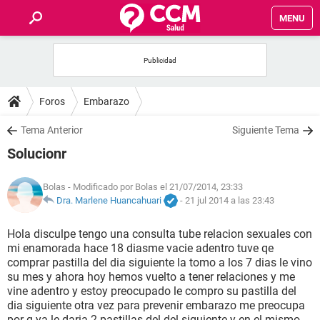
MENU
INICIO
FOROS
Foros
Embarazo
SALUD
Tema Anterior
Siguiente Tema
Solucionr
FAMILIA
Bolas
- Modificado por Bolas el 21/07/2014, 23:33
NUTRICIÓN
Dra. Marlene Huancahuari
-
21 jul 2014 a las 23:43
Hola disculpe tengo una consulta tube relacion sexuales con
BIENESTAR
mi enamorada hace 18 diasme vacie adentro tuve qe
comprar pastilla del dia siguiente la tomo a los 7 dias le vino
SEXUALIDAD
su mes y ahora hoy hemos vuelto a tener relaciones y me
vine adentro y estoy preocupado le compro su pastilla del
dia siguiente otra vez para prevenir embarazo me preocupa
GLOSARIO
por q ya le daria 2 pastillas del del siguiente y en el mismo