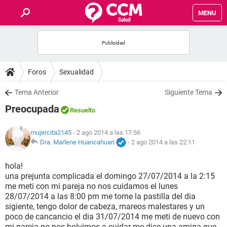
MENU
INICIO
FOROS
Foros
Sexualidad
SALUD
Tema Anterior
Siguiente Tema
Preocupada
Resuelto
FAMILIA
mujercita2145
- 2 ago 2014 a las 17:56
NUTRICIÓN
Dra. Marlene Huancahuari
-
2 ago 2014 a las 22:11
hola!
BIENESTAR
una prejunta complicada el domingo 27/07/2014 a la 2:15
me meti con mi pareja no nos cuidamos el lunes
SEXUALIDAD
28/07/2014 a las 8:00 pm me tome la pastilla del dia
sigiente, tengo dolor de cabeza, mareos malestares y un
poco de cancancio el dia 31/07/2014 me meti de nuevo con
GLOSARIO
mi pareja no nos bolvimos a cuidar me dice una amiga que