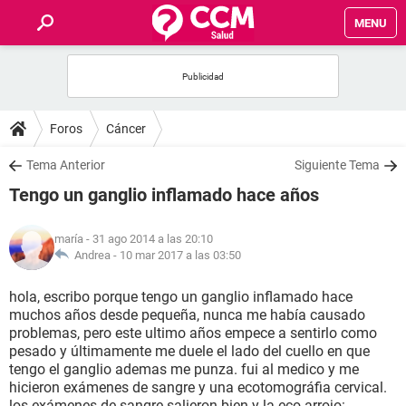
MENU
INICIO
FOROS
Foros
Cáncer
SALUD
Tema Anterior
Siguiente Tema
Tengo un ganglio inflamado hace años
FAMILIA
maría
- 31 ago 2014 a las 20:10
NUTRICIÓN
Andrea -
10 mar 2017 a las 03:50
hola, escribo porque tengo un ganglio inflamado hace
BIENESTAR
muchos años desde pequeña, nunca me había causado
problemas, pero este ultimo años empece a sentirlo como
SEXUALIDAD
pesado y últimamente me duele el lado del cuello en que
tengo el ganglio ademas me punza. fui al medico y me
hicieron exámenes de sangre y una ecotomográfia cervical.
GLOSARIO
los exámenes de sangre salieron bien y la eco arrojo: