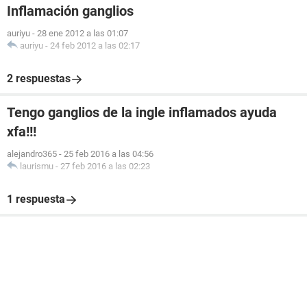
Inflamación ganglios
auriyu
-
28 ene 2012 a las 01:07
auriyu
-
24 feb 2012 a las 02:17
2 respuestas
Tengo ganglios de la ingle inflamados ayuda
xfa!!!
alejandro365
-
25 feb 2016 a las 04:56
laurismu
-
27 feb 2016 a las 02:23
1 respuesta