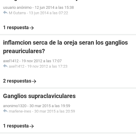
usuario anónimo
-
12 jun 2014 a las 15:38
M Gutarra
-
13 jun 2014 a las 07:22
1 respuesta
inflamcion serca de la oreja seran los ganglios
preauriculares?
axel1412
-
19 nov 2012 a las 17:07
axel1412
-
19 nov 2012 a las 17:23
2 respuestas
Ganglios supraclaviculares
anonimo1320
-
30 mar 2015 a las 19:59
marlene-ines
-
30 mar 2015 a las 20:59
1 respuesta