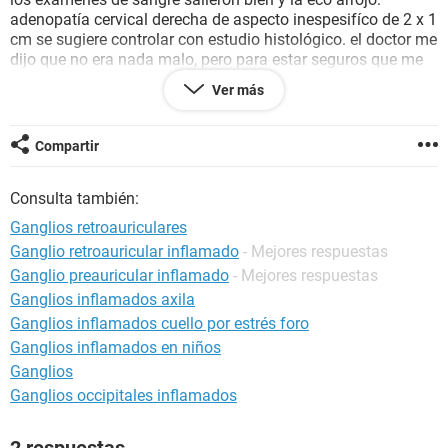
adenopatía cervical derecha de aspecto inespesifíco de 2 x 1
cm se sugiere controlar con estudio histológico. el doctor me
dijo que no era nada malo, pero para estar seguros que me
hiciera una biopsia, por lo que me derivo con el cirujano, el
Ver más
me dijo que estaba muy profunda que debido a eso no se
podría operar con anestesia local que debe ser con general.
ahora me encuentro esperando me operan en 2 semanas,
Compartir
pero me gustaría saber su opinión, muchas gracias. PD: soy
María.
Consulta también:
Ganglios retroauriculares
Ganglio retroauricular inflamado
- Mejores respuestas
Ganglio preauricular inflamado
- Mejores respuestas
Ganglios inflamados axila
Ganglios inflamados cuello por estrés foro
Ganglios inflamados en niños
Ganglios
Ganglios occipitales inflamados