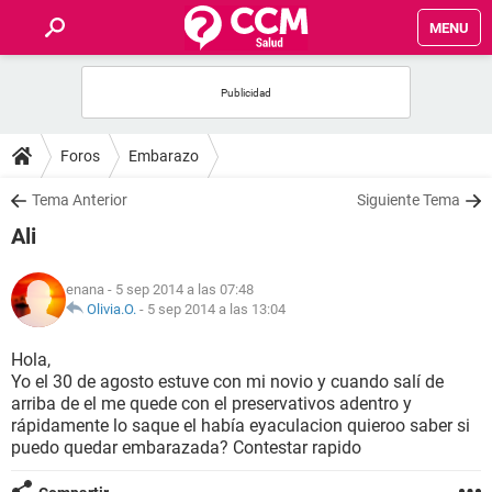
MENU
INICIO
FOROS
Foros
Embarazo
SALUD
Tema Anterior
Siguiente Tema
Ali
FAMILIA
enana
- 5 sep 2014 a las 07:48
NUTRICIÓN
Olivia.O.
-
5 sep 2014 a las 13:04
Hola,
BIENESTAR
Yo el 30 de agosto estuve con mi novio y cuando salí de
arriba de el me quede con el preservativos adentro y
SEXUALIDAD
rápidamente lo saque el había eyaculacion quieroo saber si
puedo quedar embarazada? Contestar rapido
GLOSARIO