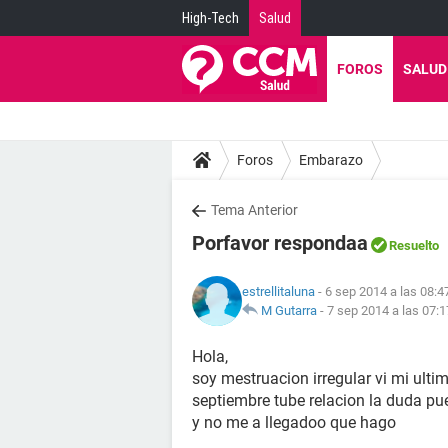
High-Tech
Salud
FOROS
SALUD
Foros
Embarazo
Tema Anterior
Porfavor respondaa
Resuelto
estrellitaluna
- 6 sep 2014 a las 08:4
M Gutarra
-
7 sep 2014 a las 07:1
Hola,
soy mestruacion irregular vi mi ultim
septiembre tube relacion la duda pue
y no me a llegadoo que hago