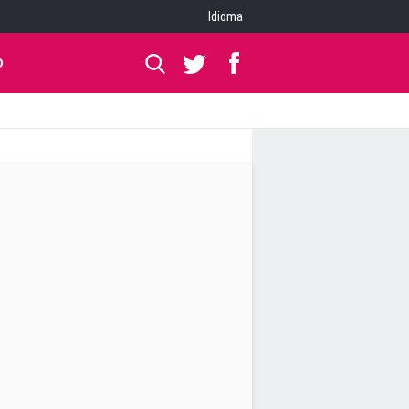
Idioma
O