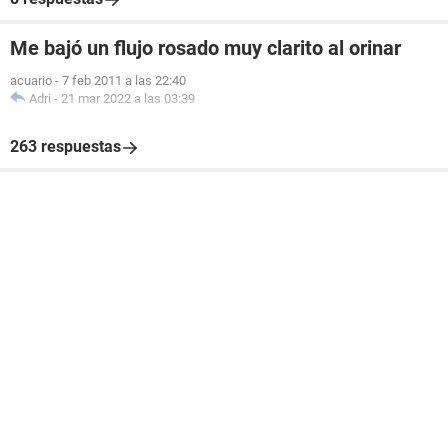
Me bajó un flujo rosado muy clarito al orinar
acuario
-
7 feb 2011 a las 22:40
Adri
-
21 mar 2022 a las 03:39
263 respuestas