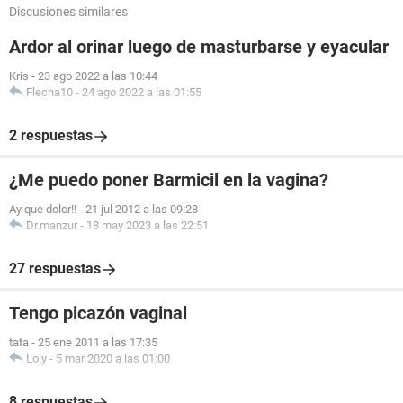
Discusiones similares
Ardor al orinar luego de masturbarse y eyacular
Kris
-
23 ago 2022 a las 10:44
Flecha10
-
24 ago 2022 a las 01:55
2 respuestas
¿Me puedo poner Barmicil en la vagina?
Ay que dolor!!
-
21 jul 2012 a las 09:28
Dr.manzur
-
18 may 2023 a las 22:51
27 respuestas
Tengo picazón vaginal
tata
-
25 ene 2011 a las 17:35
Loly
-
5 mar 2020 a las 01:00
8 respuestas