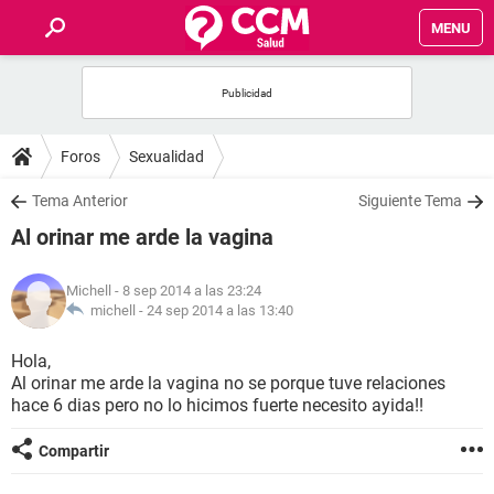
MENU
INICIO
FOROS
Foros
Sexualidad
SALUD
Tema Anterior
Siguiente Tema
Al orinar me arde la vagina
FAMILIA
Michell
- 8 sep 2014 a las 23:24
NUTRICIÓN
michell -
24 sep 2014 a las 13:40
Hola,
BIENESTAR
Al orinar me arde la vagina no se porque tuve relaciones
hace 6 dias pero no lo hicimos fuerte necesito ayida!!
SEXUALIDAD
Compartir
GLOSARIO