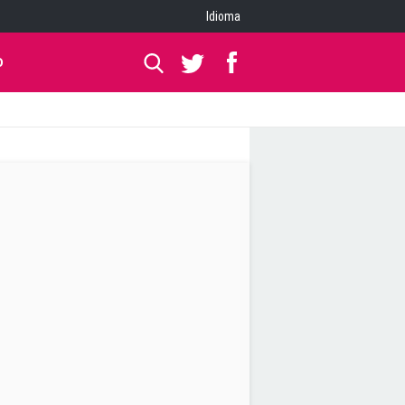
Idioma
O