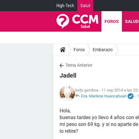
High-Tech
Salud
FOROS
SALUD
Foros
Embarazo
Tema Anterior
Jadell
leidy gamboa
- 11 sep 2014 a las 22
Dra. Marlene Huancahuari
-
1
Hola,
buenas tardes yo llevo 4 años con 
mi peso son 69 kg. y si no aparte de
lo retire?