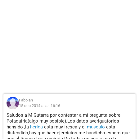
Fabbian
15 sep 2014 a las 16:16
Saludos a M Gutarra por contestar a mi pregunta sobre
Polaquiria(algo muy posible).Los datos averiguatorios
hansido ,la
herida
esta muy fresca y el
musculo
esta
distendido,hay que haer ejercicios me handicho espero que
con el tiempo haya mejoria.De todas maneras me da