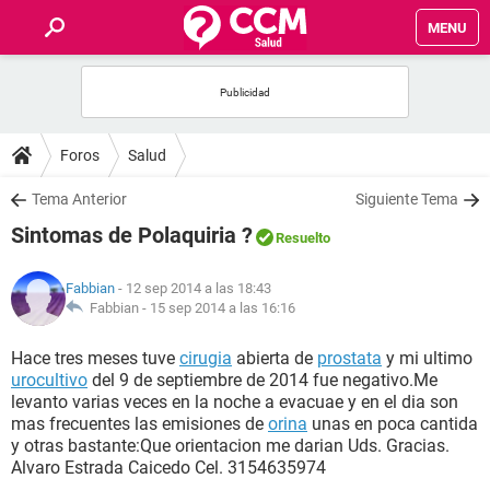
MENU
INICIO
FOROS
Foros
Salud
SALUD
Tema Anterior
Siguiente Tema
Sintomas de Polaquiria ?
Resuelto
FAMILIA
Fabbian
- 12 sep 2014 a las 18:43
NUTRICIÓN
Fabbian -
15 sep 2014 a las 16:16
Hace tres meses tuve
cirugia
abierta de
prostata
y mi ultimo
BIENESTAR
urocultivo
del 9 de septiembre de 2014 fue negativo.Me
levanto varias veces en la noche a evacuae y en el dia son
SEXUALIDAD
mas frecuentes las emisiones de
orina
unas en poca cantida
y otras bastante:Que orientacion me darian Uds. Gracias.
Alvaro Estrada Caicedo Cel. 3154635974
GLOSARIO