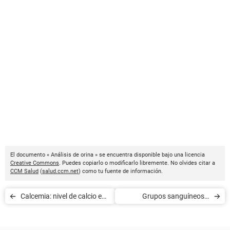
El documento « Análisis de orina » se encuentra disponible bajo una licencia
Creative Commons
. Puedes copiarlo o modificarlo libremente. No olvides citar a
CCM Salud
(
salud.ccm.net
) como tu fuente de información.
Calcemia: nivel de calcio en
Grupos sanguíneos y
la sangre
compatibilidad