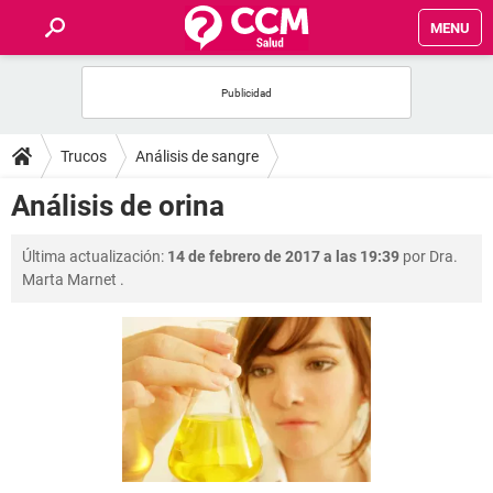
MENU
INICIO
FOROS
Trucos
Análisis de sangre
SALUD
Análisis de orina
FAMILIA
Última actualización:
14 de febrero de 2017 a las 19:39
por
Dra.
Marta Marnet
.
NUTRICIÓN
BIENESTAR
SEXUALIDAD
GLOSARIO