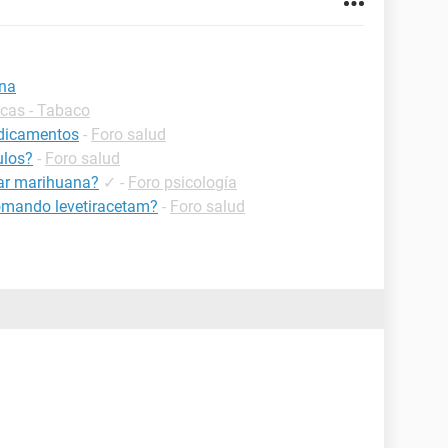
ana
icas - Tabaco
dicamentos
-
Foro salud
ulos?
-
Foro salud
ar marihuana?
✓
-
Foro psicología
omando levetiracetam?
-
Foro salud