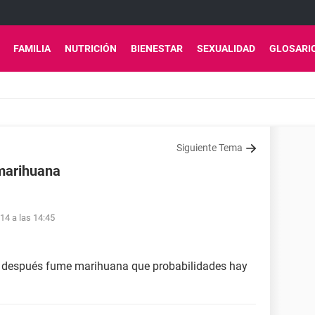
FAMILIA
NUTRICIÓN
BIENESTAR
SEXUALIDAD
GLOSARI
Siguiente Tema
 marihuana
14 a las 14:45
ero después fume marihuana que probabilidades hay