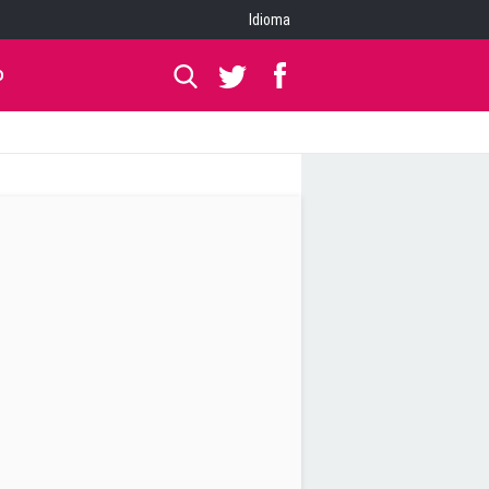
Idioma
O