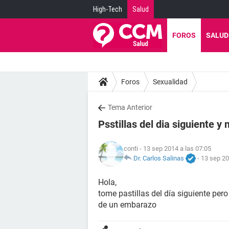
High-Tech
Salud
FOROS
SALUD
Foros
Sexualidad
Tema Anterior
Psstillas del dia siguiente y
conti
- 13 sep 2014 a las 07:05
Dr. Carlos Salinas
-
13 sep 20
Hola,
tome pastillas del día siguiente p
de un embarazo