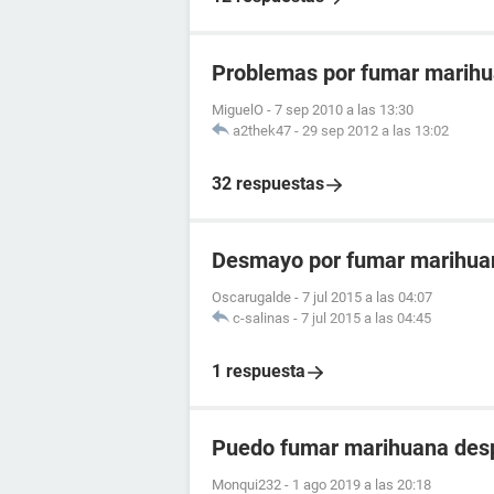
Problemas por fumar marih
MiguelO
-
7 sep 2010 a las 13:30
a2thek47
-
29 sep 2012 a las 13:02
32 respuestas
Desmayo por fumar marihua
Oscarugalde
-
7 jul 2015 a las 04:07
c-salinas
-
7 jul 2015 a las 04:45
1 respuesta
Puedo fumar marihuana des
Monqui232
-
1 ago 2019 a las 20:18