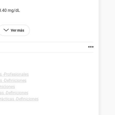
 8.40 mg/dL
Ver más
s -Profesionales
s -Definiciones
iniciones
as -Definiciones
rácticas -Definiciones