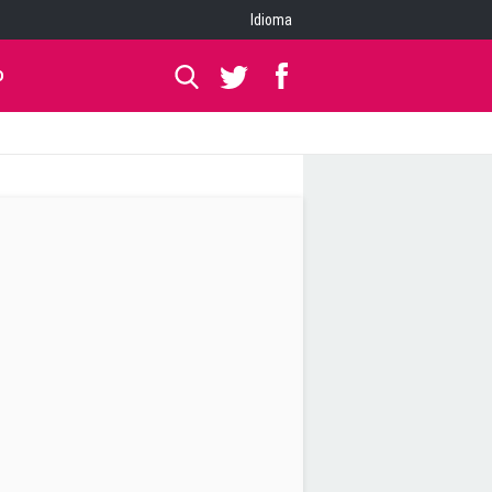
Idioma
O