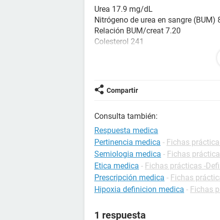
Urea 17.9 mg/dL
Nitrógeno de urea en sangre (BUM)
Relación BUM/creat 7.20
Colesterol 241
Triglicéridos 163 mb/dL
Colesterol LDL 160
Colesterol no-HDL 184
mONICITOS 9.3
Compartir
Basófilos 1.3
Consulta también:
Respuesta medica
Pertinencia medica
-
Fichas práctica
Semiologia medica
-
Fichas práctica
Etica medica
-
Fichas prácticas -Def
Prescripción medica
-
Fichas práctic
Hipoxia definicion medica
-
Fichas p
1 respuesta