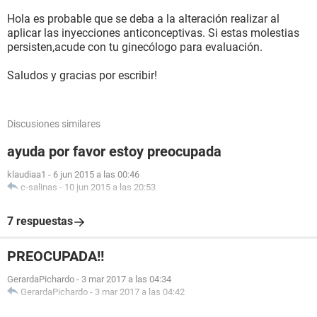
Hola es probable que se deba a la alteración realizar al
aplicar las inyecciones anticonceptivas. Si estas molestias
persisten,acude con tu ginecólogo para evaluación.
Saludos y gracias por escribir!
Discusiones similares
ayuda por favor estoy preocupada
klaudiaa1
-
6 jun 2015 a las 00:46
c-salinas
-
10 jun 2015 a las 20:53
7 respuestas
PREOCUPADA!!
GerardaPichardo
-
3 mar 2017 a las 04:34
GerardaPichardo
-
3 mar 2017 a las 04:42