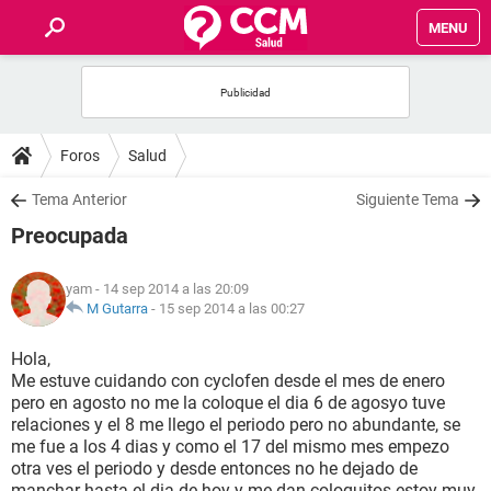
MENU
INICIO
FOROS
Foros
Salud
SALUD
Tema Anterior
Siguiente Tema
Preocupada
FAMILIA
yam
- 14 sep 2014 a las 20:09
NUTRICIÓN
M Gutarra
-
15 sep 2014 a las 00:27
Hola,
BIENESTAR
Me estuve cuidando con cyclofen desde el mes de enero
pero en agosto no me la coloque el dia 6 de agosyo tuve
SEXUALIDAD
relaciones y el 8 me llego el periodo pero no abundante, se
me fue a los 4 dias y como el 17 del mismo mes empezo
otra ves el periodo y desde entonces no he dejado de
GLOSARIO
manchar hasta el dia de hoy y me dan coloquitos estoy muy