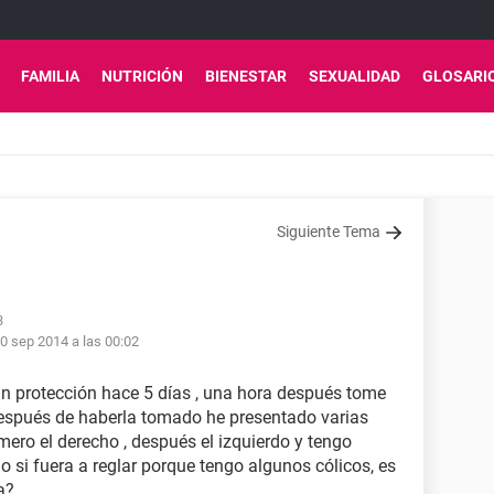
FAMILIA
NUTRICIÓN
BIENESTAR
SEXUALIDAD
GLOSARI
Siguiente Tema
3
0 sep 2014 a las 00:02
sin protección hace 5 días , una hora después tome
a después de haberla tomado he presentado varias
ero el derecho , después el izquierdo y tengo
o si fuera a reglar porque tengo algunos cólicos, es
a?