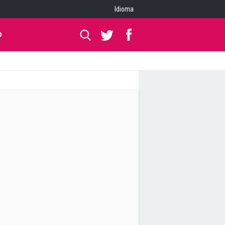
Idioma
O