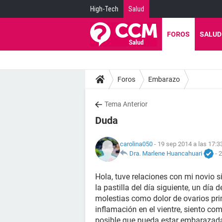
High-Tech
Salud
FOROS
SALUD
Foros
Embarazo
Tema Anterior
Duda
carolina050
- 19 sep 2014 a las 17:3
Dra. Marlene Huancahuari
-
2
Hola, tuve relaciones con mi novio 
la pastilla del día siguiente, un dí
molestias como dolor de ovarios prim
inflamación en el vientre, siento com
posible que pueda estar embarazad