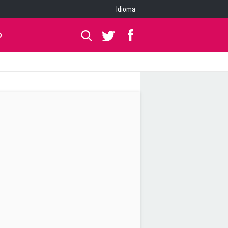
Idioma
O