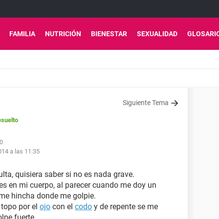
FAMILIA
NUTRICIÓN
BIENESTAR
SEXUALIDAD
GLOSARI
Siguiente Tema
suelto
50
014 a las 11:35
ta, quisiera saber si no es nada grave.
s en mi cuerpo, al parecer cuando me doy un
 me hincha donde me golpie.
topo por el
ojo
con el
codo
y de repente se me
lpe fuerte.