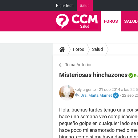
High-Tech
Salud
FOROS
SALUD
Foros
Salud
Tema Anterior
Misteriosas hinchazones
Re
kely urgente
- 21 sep 2014 a las 22:
Dra. Marta Marnet
-
22 sep 2
Hola, buenas tardes tengo una consul
hace una semana veo complicacione
pequeño golpe en cualquier lado se
hace poco mi enamorado medio me 
hincho, como si me haya dado un go