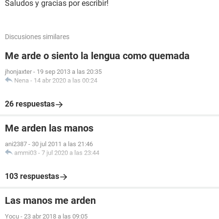
Saludos y gracias por escribir!
Discusiones similares
Me arde o siento la lengua como quemada
jhonjaxter
-
19 sep 2013 a las 20:35
Nena
-
14 abr 2020 a las 00:24
26 respuestas
Me arden las manos
ani2387
-
30 jul 2011 a las 21:46
ammi03
-
7 jul 2020 a las 23:44
103 respuestas
Las manos me arden
Yocu
-
23 abr 2018 a las 09:05