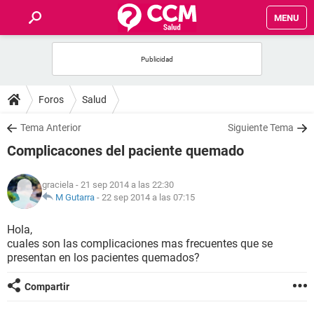
MENU
INICIO
FOROS
Foros
Salud
SALUD
Tema Anterior
Siguiente Tema
Complicacones del paciente quemado
FAMILIA
graciela
- 21 sep 2014 a las 22:30
NUTRICIÓN
M Gutarra
-
22 sep 2014 a las 07:15
Hola,
BIENESTAR
cuales son las complicaciones mas frecuentes que se
presentan en los pacientes quemados?
SEXUALIDAD
Compartir
GLOSARIO