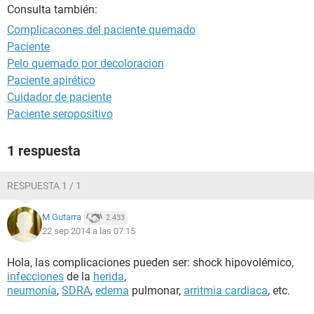
Consulta también:
Complicacones del paciente quemado
Paciente
Pelo quemado por decoloracion
Paciente apirético
Cuidador de paciente
Paciente seropositivo
1 respuesta
RESPUESTA 1 / 1
M Gutarra
2.433
22 sep 2014 a las 07:15
Hola, las complicaciones pueden ser: shock hipovolémico,
infecciones
de la
herida
,
neumonía
,
SDRA
,
edema
pulmonar,
arritmia cardiaca
, etc.