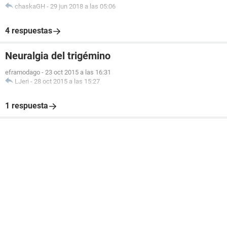
chaskaGH
-
29 jun 2018 a las 05:06
4 respuestas
Neuralgia del trigémino
eframodago
-
23 oct 2015 a las 16:31
LJeri
-
28 oct 2015 a las 15:27
1 respuesta