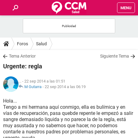
MENU
INICIO
FOROS
Foros
Salud
SALUD
Tema Anterior
Siguiente Tema
Urgente: regla
FAMILIA
...
- 22 sep 2014 a las 01:51
NUTRICIÓN
M Gutarra
-
22 sep 2014 a las 06:19
Hola...
BIENESTAR
Tengo a mi hermana aquí conmigo, ella es bulímica y en
vías de recuperación, pasa quebde repente le empezó a salir
SEXUALIDAD
sangre demasiado liquida y no parece la de la regla, está
muy asustada y no sabemos que hacer, no podemos
contarle a nuestros padres por problemas personales, es
GLOSARIO
urgente, ayuda