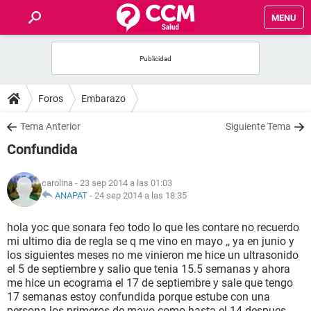
MENU
INICIO
FOROS
Foros
Embarazo
SALUD
Tema Anterior
Siguiente Tema
Confundida
FAMILIA
carolina
- 23 sep 2014 a las 01:03
NUTRICIÓN
ANAPAT
-
24 sep 2014 a las 18:35
hola yoc que sonara feo todo lo que les contare no recuerdo
BIENESTAR
mi ultimo dia de regla se q me vino en mayo ,, ya en junio y
los siguientes meses no me vinieron me hice un ultrasonido
SEXUALIDAD
el 5 de septiembre y salio que tenia 15.5 semanas y ahora
me hice un ecograma el 17 de septiembre y sale que tengo
17 semanas estoy confundida porque estube con una
GLOSARIO
persona los primeros de mayo como hasta el 14 despues