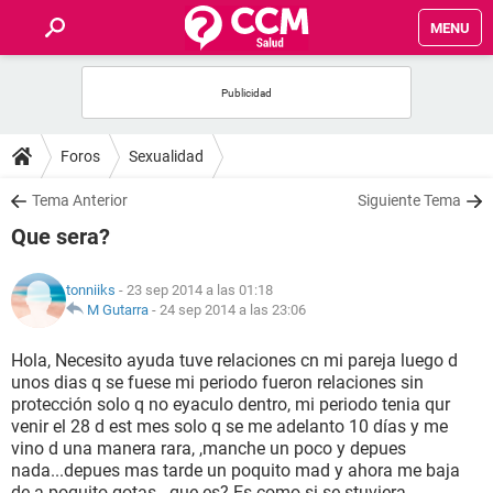
MENU
INICIO
FOROS
Foros
Sexualidad
SALUD
Tema Anterior
Siguiente Tema
Que sera?
FAMILIA
tonniiks
- 23 sep 2014 a las 01:18
NUTRICIÓN
M Gutarra
-
24 sep 2014 a las 23:06
Hola, Necesito ayuda tuve relaciones cn mi pareja luego d
BIENESTAR
unos dias q se fuese mi periodo fueron relaciones sin
protección solo q no eyaculo dentro, mi periodo tenia qur
SEXUALIDAD
venir el 28 d est mes solo q se me adelanto 10 días y me
vino d una manera rara, ,manche un poco y depues
nada...depues mas tarde un poquito mad y ahora me baja
GLOSARIO
de a poquito gotas...que es? Es como si se stuviera