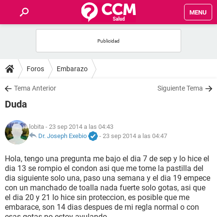
MENU
INICIO
FOROS
Foros
Embarazo
SALUD
Tema Anterior
Siguiente Tema
Duda
FAMILIA
lobita
- 23 sep 2014 a las 04:43
NUTRICIÓN
Dr. Joseph Exebio
-
23 sep 2014 a las 04:47
Hola, tengo una pregunta me bajo el dia 7 de sep y lo hice el
BIENESTAR
dia 13 se rompio el condon asi que me tome la pastilla del
dia siguiente solo una, paso una semana y el dia 19 empece
SEXUALIDAD
con un manchado de toalla nada fuerte solo gotas, asi que
el dia 20 y 21 lo hice sin proteccion, es posible que me
embarace, son 14 dias despues de mi regla normal o con
GLOSARIO
esas gotas no estoy avulando.