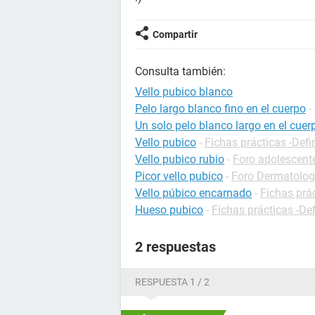
Compartir
Consulta también:
Vello pubico blanco
Pelo largo blanco fino en el cuerpo
-
Un solo pelo blanco largo en el cuer
Vello pubico
-
Fichas prácticas -Defi
Vello pubico rubio
-
Foro adolescent
Picor vello pubico
-
Foro Dermatolog
Vello púbico encarnado
-
Fichas prá
Hueso pubico
-
Fichas prácticas -De
2 respuestas
RESPUESTA 1 / 2