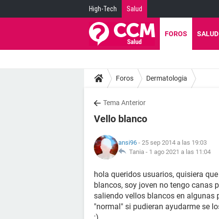
High-Tech
Salud
FOROS
SALUD
Foros
Dermatologia
Tema Anterior
Vello blanco
ansi96
- 25 sep 2014 a las 19:03
Tania -
1 ago 2021 a las 11:04
hola queridos usuarios, quisiera que
blancos, soy joven no tengo canas p
saliendo vellos blancos en algunas 
"normal" si pudieran ayudarme se l
:)