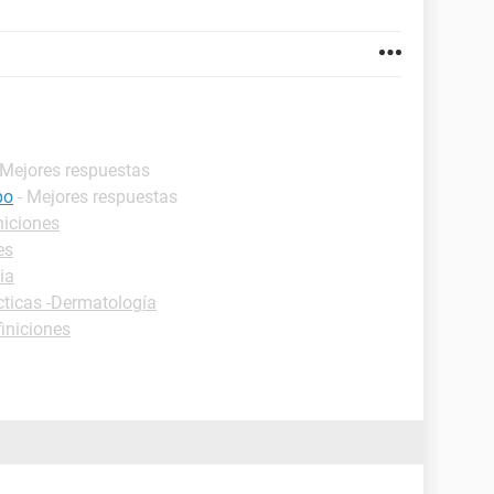
 Mejores respuestas
po
- Mejores respuestas
niciones
es
ia
cticas -Dermatología
finiciones