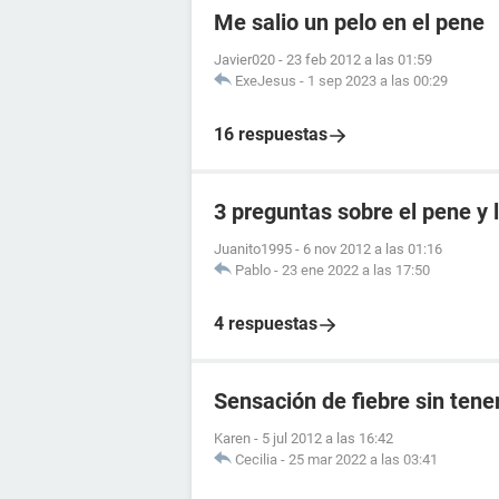
Me salio un pelo en el pene
Javier020
-
23 feb 2012 a las 01:59
ExeJesus
-
1 sep 2023 a las 00:29
16 respuestas
3 preguntas sobre el pene y l
Juanito1995
-
6 nov 2012 a las 01:16
Pablo
-
23 ene 2022 a las 17:50
4 respuestas
Sensación de fiebre sin tene
Karen
-
5 jul 2012 a las 16:42
Cecilia
-
25 mar 2022 a las 03:41