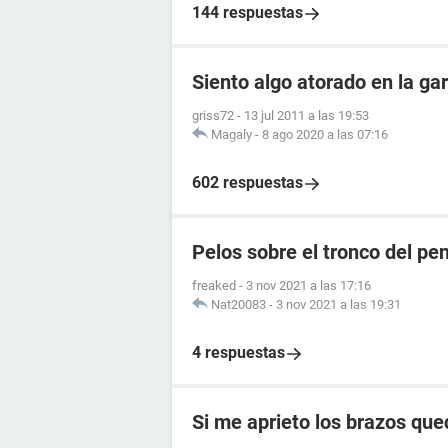
144 respuestas
Siento algo atorado en la ga
griss72
-
13 jul 2011 a las 19:53
Magaly
-
8 ago 2020 a las 07:16
602 respuestas
Pelos sobre el tronco del pe
freaked
-
3 nov 2021 a las 17:16
Nat20083
-
3 nov 2021 a las 19:31
4 respuestas
Si me aprieto los brazos qu