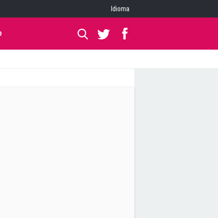
Idioma
O