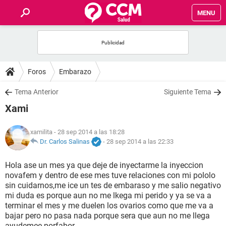
MENU
INICIO
FOROS
Foros
Embarazo
SALUD
Tema Anterior
Siguiente Tema
Xami
FAMILIA
xamilita
- 28 sep 2014 a las 18:28
NUTRICIÓN
Dr. Carlos Salinas
-
28 sep 2014 a las 22:33
Hola ase un mes ya que deje de inyectarme la inyeccion
BIENESTAR
novafem y dentro de ese mes tuve relaciones con mi pololo
sin cuidarnos,me ice un tes de embaraso y me salio negativo
SEXUALIDAD
mi duda es porque aun no me lkega mi perido y ya se va a
terminar el mes y me duelen los ovarios como que me va a
bajar pero no pasa nada porque sera que aun no me llega
GLOSARIO
ayudemee porfabor .