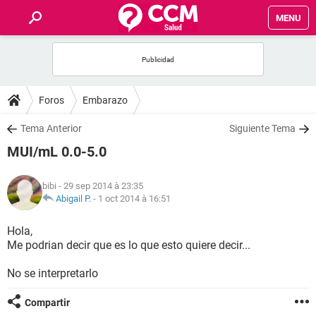
MENU
INICIO
FORUMS
Foros
Embarazo
SALUD
Tema Anterior
Siguiente Tema
MUI/mL 0.0-5.0
FAMILIA
bibi
- 29 sep 2014 à 23:35
NUTRICIÓN
Abigail P.
-
1 oct 2014 à 16:51
Hola,
BIENESTAR
Me podrian decir que es lo que esto quiere decir...
SEXUALIDAD
No se interpretarlo
Compartir
GLOSARIO