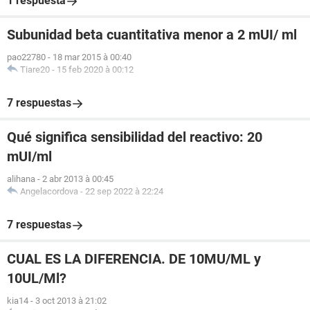
1 respuesta
Subunidad beta cuantitativa menor a 2 mUI/ ml
pao22780
-
18 mar 2015 à 00:40
Tiare20
-
15 feb 2020 à 00:12
7 respuestas
Qué significa sensibilidad del reactivo: 20
mUI/ml
alihana
-
2 abr 2013 à 00:45
Angelacordova
-
22 sep 2022 à 22:24
7 respuestas
CUAL ES LA DIFERENCIA. DE 10MU/ML y
10UL/Ml?
kia14
-
3 oct 2013 à 21:02