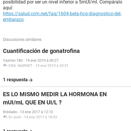
posibilidad por ser un nivel inferior a 5mUI/ml. Compáralo
aquí:
https://salud.ccm.net/faq/1604-beta-hcg-diagnostico-del-
embarazo
Discusiones similares
Cuantificación de gonatrofina
Yazmin-180
-
19 ene 2019 à 00:27
DRA. MARNET
-
19 ene 2019 à 20:31
1 respuesta
ES LO MISMO MEDIR LA HORMONA EN
mUI/mL QUE EN UI/L ?
Rololailo
-
13 ene 2017 à 12:10
Dr.Josh
-
14 ene 2017 à 18:03